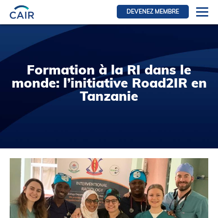
DEVENEZ MEMBRE
Se connecter
Ressources pour les membres
Formation à la RI dans le
FRI Section
monde: l’initiative Road2IR en
RFE Section
Tanzanie
IRI section
Ressources pour les patients
Initiative CAIR
Événements
Nouvelles
Contact
À Propos