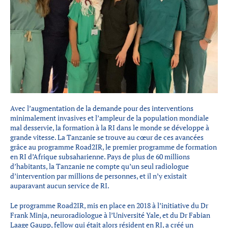
Partenaires
Introduction à la RI
Présence mondiale
COVID-19
Carrières en RI
Avec l’augmentation de la demande pour des interventions
English
minimalement invasives et l’ampleur de la population mondiale
mal desservie, la formation à la RI dans le monde se développe à
grande vitesse. La Tanzanie se trouve au cœur de ces avancées
grâce au programme Road2IR, le premier programme de formation
en RI d’Afrique subsaharienne. Pays de plus de 60 millions
d’habitants, la Tanzanie ne compte qu’un seul radiologue
d’intervention par millions de personnes, et il n’y existait
auparavant aucun service de RI.
Le programme Road2IR, mis en place en 2018 à l’initiative du Dr
Frank Minja, neuroradiologue à l’Université Yale, et du Dr Fabian
Laage Gaupp, fellow qui était alors résident en RI, a créé un