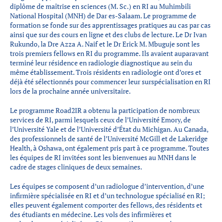
diplôme de maîtrise en sciences (M. Sc.) en RI au Muhimbili
National Hospital (MNH) de Dar es-Salaam. Le programme de
formation se fonde sur des apprentissages pratiques au cas par cas
ainsi que sur des cours en ligne et des clubs de lecture. Le Dr Ivan
Rukundo, la Dre Azza A. Naif et le Dr Erick M. Mbuguje sont les
trois premiers fellows en RI du programme. Ils avaient auparavant
terminé leur résidence en radiologie diagnostique au sein du
même établissement. Trois résidents en radiologie ont d’ores et
déjà été sélectionnés pour commencer leur surspécialisation en RI
lors de la prochaine année universitaire.
Le programme Road2IR a obtenu la participation de nombreux
services de RI, parmi lesquels ceux de l’Université Emory, de
l’Université Yale et de l’Université d’État du Michigan. Au Canada,
des professionnels de santé de l’Université McGill et de Lakeridge
Health, à Oshawa, ont également pris part à ce programme. Toutes
les équipes de RI invitées sont les bienvenues au MNH dans le
cadre de stages cliniques de deux semaines.
Les équipes se composent d’un radiologue d’intervention, d’une
infirmière spécialisée en RI et d’un technologue spécialisé en RI;
elles peuvent également comporter des fellows, des résidents et
des étudiants en médecine. Les vols des infirmières et