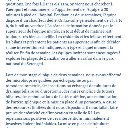
questions. Une fois à Dar es-Salaam, on vient nous chercher à
l’aéroport et nous amener à l’appartement de l’équipe, à 20
minutes à pied de l’hôpital. Pendant les deux semaines, l’équipe
dispose d’un chauffeur dédié. On travaille généralement de 8 h à 16
h, du lundi au vendredi. La séance de formation donnée par le
superviseur de l’équipe invitée, en tout début de matinée, est
toujours très bien accueillie. Les résidents et les fellows effectuent
les bilans et présentent les patients au superviseur afin de décider
si une intervention est indiquée, son type et à quel moment la
réaliser. En fin de semaine, les équipes invitées sont encouragées à
explorer les plages de Zanzibar ou à aller en safari dans le parc
national du Serengeti.
Lors de mon stage clinique de deux semaines, nous avons effectué
des microbiopsies guidées par échographie ou par
tomodensitométrie, des insertions ou échanges de tubulures de
drainage biliaire ou d’urostomie, des mises en place de tuteurs
biliaires, des embolisations de l’artère utérine, une embolisation
de l’artère splénique et la mise en place d’un permcath. À cause
des ressources limitées dont nous disposions, il nous fallait faire
preuve de créativité et d’innovation en salle de RI. Les
répercussions positives de ces interventions minimalement
invasives étaient indéniables. La mise en place de tubulures