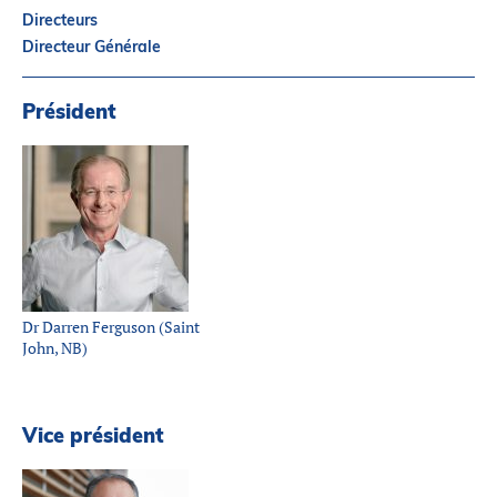
Partenaires
Directeurs
Introduction à la RI
Directeur Générale
Présence mondiale
Président
COVID-19
Carrières en RI
English
Dr Darren Ferguson (Saint
John, NB)
Vice président