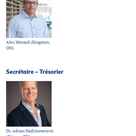
Alex Menard (Kingston,
ON)
Secrétaire – Trésorier
Dr. Adnan Hadziomerovic