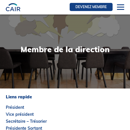
DEVENEZ MEMBRE
Se connecter
Ressources pour les membres
FRI Section
Membre de la direction
RFE Section
IRI section
Ressources pour les patients
Initiative CAIR
Événements
Liens rapide
Nouvelles
Président
Contact
Vice président
Secrétaire – Trésorier
À Propos
Présidente Sortant