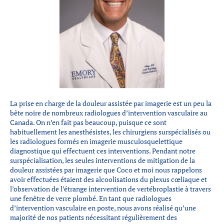
Partenaires
Introduction à la RI
Présence mondiale
COVID-19
Carrières en RI
La prise en charge de la douleur assistée par imagerie est un peu la
English
bête noire de nombreux radiologues d’intervention vasculaire au
Canada. On n’en fait pas beaucoup, puisque ce sont
habituellement les anesthésistes, les chirurgiens surspécialisés ou
les radiologues formés en imagerie musculosquelettique
diagnostique qui effectuent ces interventions. Pendant notre
surspécialisation, les seules interventions de mitigation de la
douleur assistées par imagerie que Coco et moi nous rappelons
avoir effectuées étaient des alcoolisations du plexus cœliaque et
l’observation de l’étrange intervention de vertébroplastie à travers
une fenêtre de verre plombé. En tant que radiologues
d’intervention vasculaire en poste, nous avons réalisé qu’une
majorité de nos patients nécessitant régulièrement des