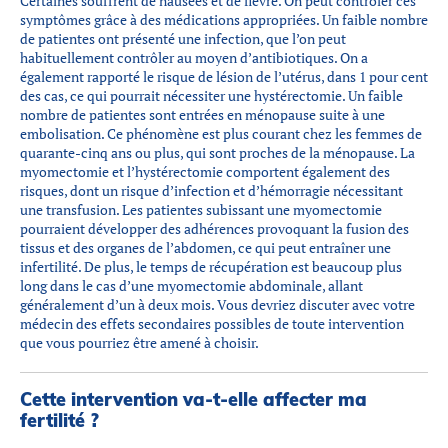
Certaines souffrent de nausées et de fièvre. On peut contrôler ces
symptômes grâce à des médications appropriées. Un faible nombre
de patientes ont présenté une infection, que l’on peut
habituellement contrôler au moyen d’antibiotiques. On a
également rapporté le risque de lésion de l’utérus, dans 1 pour cent
des cas, ce qui pourrait nécessiter une hystérectomie. Un faible
nombre de patientes sont entrées en ménopause suite à une
embolisation. Ce phénomène est plus courant chez les femmes de
quarante-cinq ans ou plus, qui sont proches de la ménopause. La
myomectomie et l’hystérectomie comportent également des
risques, dont un risque d’infection et d’hémorragie nécessitant
une transfusion. Les patientes subissant une myomectomie
pourraient développer des adhérences provoquant la fusion des
tissus et des organes de l’abdomen, ce qui peut entraîner une
infertilité. De plus, le temps de récupération est beaucoup plus
long dans le cas d’une myomectomie abdominale, allant
généralement d’un à deux mois. Vous devriez discuter avec votre
médecin des effets secondaires possibles de toute intervention
que vous pourriez être amené à choisir.
Cette intervention va-t-elle affecter ma
fertilité ?