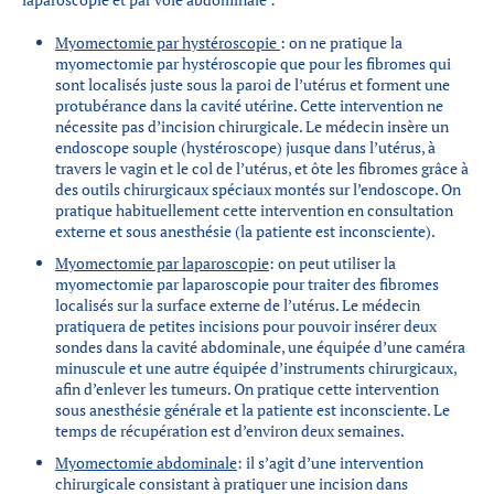
Myomectomie par hystéroscopie
: on ne pratique la
myomectomie par hystéroscopie que pour les fibromes qui
sont localisés juste sous la paroi de l’utérus et forment une
protubérance dans la cavité utérine. Cette intervention ne
nécessite pas d’incision chirurgicale. Le médecin insère un
endoscope souple (hystéroscope) jusque dans l’utérus, à
travers le vagin et le col de l’utérus, et ôte les fibromes grâce à
des outils chirurgicaux spéciaux montés sur l’endoscope. On
pratique habituellement cette intervention en consultation
externe et sous anesthésie (la patiente est inconsciente).
Myomectomie par laparoscopie
: on peut utiliser la
myomectomie par laparoscopie pour traiter des fibromes
localisés sur la surface externe de l’utérus. Le médecin
pratiquera de petites incisions pour pouvoir insérer deux
sondes dans la cavité abdominale, une équipée d’une caméra
minuscule et une autre équipée d’instruments chirurgicaux,
afin d’enlever les tumeurs. On pratique cette intervention
sous anesthésie générale et la patiente est inconsciente. Le
temps de récupération est d’environ deux semaines.
Myomectomie abdominale
: il s’agit d’une intervention
chirurgicale consistant à pratiquer une incision dans