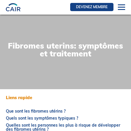
DEVENEZ MEMBRE
Se connecter
Ressources pour les membres
FRI Section
Fibromes uterins: symptômes
RFE Section
et traitement
IRI section
Ressources pour les patients
Initiative CAIR
Événements
Liens rapide
Nouvelles
Que sont les fibromes utérins ?
Contact
Quels sont les symptômes typiques ?
À Propos
Quelles sont les personnes les plus à risque de développer
des fibromes utérins ?