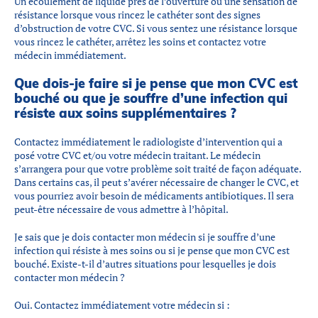
Un écoulement de liquide près de l’ouverture ou une sensation de
résistance lorsque vous rincez le cathéter sont des signes
d’obstruction de votre CVC. Si vous sentez une résistance lorsque
vous rincez le cathéter, arrêtez les soins et contactez votre
médecin immédiatement.
Que dois-je faire si je pense que mon CVC est
bouché ou que je souffre d’une infection qui
résiste aux soins supplémentaires ?
Contactez immédiatement le radiologiste d’intervention qui a
posé votre CVC et/ou votre médecin traitant. Le médecin
s’arrangera pour que votre problème soit traité de façon adéquate.
Dans certains cas, il peut s’avérer nécessaire de changer le CVC, et
vous pourriez avoir besoin de médicaments antibiotiques. Il sera
peut-être nécessaire de vous admettre à l’hôpital.
Je sais que je dois contacter mon médecin si je souffre d’une
infection qui résiste à mes soins ou si je pense que mon CVC est
bouché. Existe-t-il d’autres situations pour lesquelles je dois
contacter mon médecin ?
Oui. Contactez immédiatement votre médecin si :