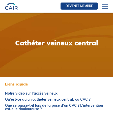
DEVENEZ MEMBRE
Se connecter
Ressources pour les membres
FRI Section
Cathéter veineux central
RFE Section
IRI section
Ressources pour les patients
Initiative CAIR
Événements
Liens rapide
Nouvelles
Notre vidéo sur l’accès veineux
Contact
Qu’est-ce qu’un cathéter veineux central, ou CVC ?
Que se passe-t-il lors de la pose d’un CVC ? L’intervention
À Propos
est-elle douloureuse ?