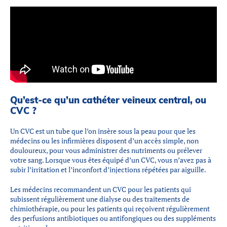
Qu’est-ce qu’un cathéter veineux central, ou
CVC ?
Un CVC est un tube que l’on insère sous la peau pour que les
médecins ou les infirmières disposent d’un accès simple, non
douloureux, pour vous administrer des nutriments ou prélever
votre sang. Lorsque vous êtes équipé d’un CVC, vous n’avez pas à
subir l’irritation et l’inconfort d’injections répétées par aiguille.
Les médecins recommandent un CVC pour les patients qui
subissent régulièrement une dialyse ou des traitements de
chimiothérapie, ou pour les patients qui reçoivent régulièrement
des perfusions antibiotiques ou antifongiques ou des suppléments