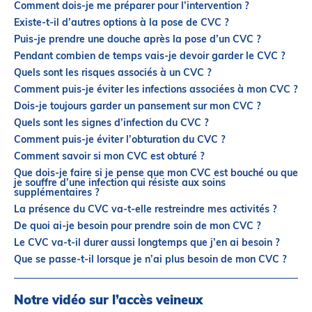
Comment dois-je me préparer pour l’intervention ?
Partenaires
Existe-t-il d’autres options à la pose de CVC ?
Introduction à la RI
Puis-je prendre une douche après la pose d’un CVC ?
Présence mondiale
Pendant combien de temps vais-je devoir garder le CVC ?
Quels sont les risques associés à un CVC ?
COVID-19
Comment puis-je éviter les infections associées à mon CVC ?
Carrières en RI
Dois-je toujours garder un pansement sur mon CVC ?
Quels sont les signes d’infection du CVC ?
Comment puis-je éviter l’obturation du CVC ?
English
Comment savoir si mon CVC est obturé ?
Que dois-je faire si je pense que mon CVC est bouché ou que
je souffre d’une infection qui résiste aux soins
supplémentaires ?
La présence du CVC va-t-elle restreindre mes activités ?
De quoi ai-je besoin pour prendre soin de mon CVC ?
Le CVC va-t-il durer aussi longtemps que j’en ai besoin ?
Que se passe-t-il lorsque je n’ai plus besoin de mon CVC ?
Notre vidéo sur l’accès veineux