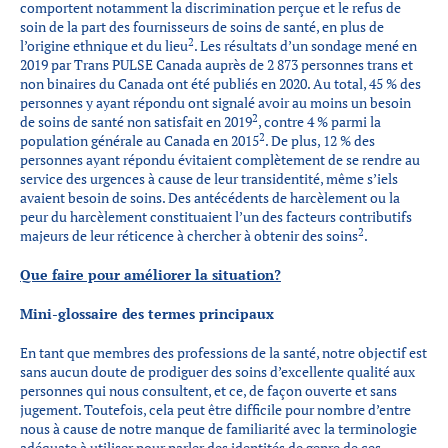
comportent notamment la discrimination perçue et le refus de
soin de la part des fournisseurs de soins de santé, en plus de
2
l’origine ethnique et du lieu
. Les résultats d’un sondage mené en
2019 par Trans PULSE Canada auprès de 2 873 personnes trans et
non binaires du Canada ont été publiés en 2020. Au total, 45 % des
personnes y ayant répondu ont signalé avoir au moins un besoin
2
de soins de santé non satisfait en 2019
, contre 4 % parmi la
2
population générale au Canada en 2015
. De plus, 12 % des
personnes ayant répondu évitaient complètement de se rendre au
service des urgences à cause de leur transidentité, même s’iels
avaient besoin de soins. Des antécédents de harcèlement ou la
peur du harcèlement constituaient l’un des facteurs contributifs
2
majeurs de leur réticence à chercher à obtenir des soins
.
Que faire pour améliorer la situation?
Mini-glossaire des termes principaux
En tant que membres des professions de la santé, notre objectif est
sans aucun doute de prodiguer des soins d’excellente qualité aux
personnes qui nous consultent, et ce, de façon ouverte et sans
jugement. Toutefois, cela peut être difficile pour nombre d’entre
nous à cause de notre manque de familiarité avec la terminologie
adéquate à utiliser pour parler des identités de genre de ces