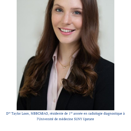
Partenaires
Introduction à la RI
Présence mondiale
COVID-19
Carrières en RI
English
re
re
D
Taylor Loon, MBBChBAO, résidente de 1
année en radiologie diagnostique à
l’Université de médecine SUNY Upstate