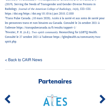
(2019). Serving the Needs of Transgender and Gender-Diverse Persons in
Radiology.
Journal of the American College of Radiology
,
16
(4), 533–535.
https://doi.org/https://doi.org/10.1016/j.jacr.2018.12.050
2
Trans Pulse Canada. (10 mars 2020). Accès à la santé et aux soins de santé pour
les personnes trans et non binaires au Canada. Consulté le 26 octobre 2021 à
l’adresse https://transpulsecanada.ca/fr/results/rapport-1/
3
Fewster, P. H. (n.d.).
Two-spirit community
. Researching for LGBTQ Health.
Consulté le 27 octobre 2021 à l’adresse https://lgbtqhealth.ca/community/two-
spirit.php.
< Back to CAIR News
Partenaires