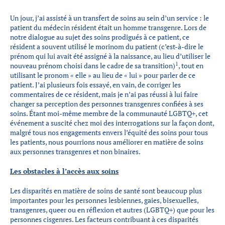
Un jour, j’ai assisté à un transfert de soins au sein d’un service : le
patient du médecin résident était un homme transgenre. Lors de
notre dialogue au sujet des soins prodigués à ce patient, ce
résident a souvent utilisé le morinom du patient (c’est-à-dire le
prénom qui lui avait été assigné à la naissance, au lieu d’utiliser le
1
nouveau prénom choisi dans le cadre de sa transition)
, tout en
utilisant le pronom « elle » au lieu de « lui » pour parler de ce
patient. J’ai plusieurs fois essayé, en vain, de corriger les
commentaires de ce résident, mais je n’ai pas réussi à lui faire
changer sa perception des personnes transgenres confiées à ses
soins. Étant moi-même membre de la communauté LGBTQ+, cet
événement a suscité chez moi des interrogations sur la façon dont,
malgré tous nos engagements envers l’équité des soins pour tous
les patients, nous pourrions nous améliorer en matière de soins
aux personnes transgenres et non binaires.
Les obstacles à l’accès aux soins
Les disparités en matière de soins de santé sont beaucoup plus
importantes pour les personnes lesbiennes, gaies, bisexuelles,
transgenres, queer ou en réflexion et autres (LGBTQ+) que pour les
personnes cisgenres. Les facteurs contribuant à ces disparités