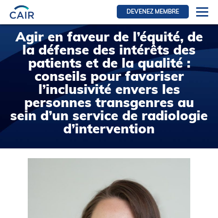
DEVENEZ MEMBRE
Agir en faveur de l’équité, de
Se connecter
la défense des intérêts des
Ressources pour les membres
patients et de la qualité :
FRI Section
conseils pour favoriser
RFE Section
l’inclusivité envers les
personnes transgenres au
IRI section
sein d’un service de radiologie
Ressources pour les patients
d’intervention
Initiative CAIR
Événements
Nouvelles
Contact
À Propos