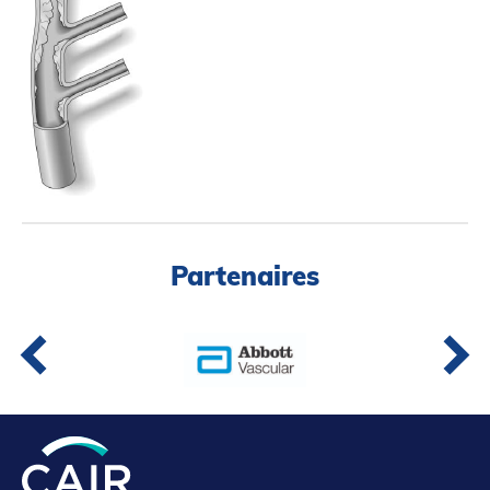
Partenaires
Introduction à la RI
Présence mondiale
COVID-19
Carrières en RI
English
Partenaires