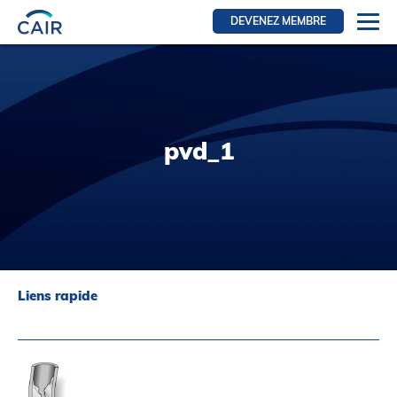
DEVENEZ MEMBRE
Se connecter
Ressources pour les membres
FRI Section
pvd_1
RFE Section
IRI section
Ressources pour les patients
Initiative CAIR
Événements
Liens rapide
Nouvelles
Contact
À Propos