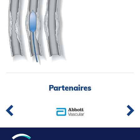
Partenaires
Introduction à la RI
Présence mondiale
COVID-19
Carrières en RI
English
Partenaires