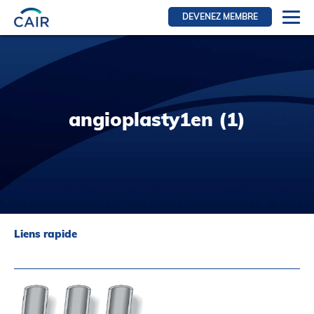
DEVENEZ MEMBRE
Se connecter
Ressources pour les membres
FRI Section
angioplasty1en (1)
RFE Section
IRI section
Ressources pour les patients
Initiative CAIR
Événements
Liens rapide
Nouvelles
Contact
À Propos