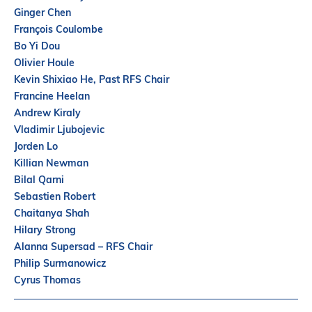
Partenaires
Ginger Chen
Introduction à la RI
François Coulombe
Bo Yi Dou
Présence mondiale
Olivier Houle
COVID-19
Kevin Shixiao He, Past RFS Chair
Francine Heelan
Carrières en RI
Andrew Kiraly
Vladimir Ljubojevic
Jorden Lo
English
Killian Newman
Bilal Qarni
Sebastien Robert
Chaitanya Shah
Hilary Strong
Alanna Supersad – RFS Chair
Philip Surmanowicz
Cyrus Thomas