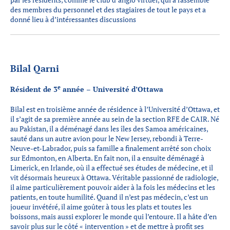
des membres du personnel et des stagiaires de tout le pays et a
donné lieu à d’intéressantes discussions
Bilal Qarni
e
Résident de 3
année – Université d’Ottawa
Bilal est en troisième année de résidence à l’Université d’Ottawa, et
il s’agit de sa première année au sein de la section RFE de CAIR. Né
au Pakistan, il a déménagé dans les îles des Samoa américaines,
sauté dans un autre avion pour le New Jersey, rebondi à Terre-
Neuve-et-Labrador, puis sa famille a finalement arrêté son choix
sur Edmonton, en Alberta. En fait non, il a ensuite déménagé à
Limerick, en Irlande, où il a effectué ses études de médecine, et il
vit désormais heureux à Ottawa. Véritable passionné de radiologie,
il aime particulièrement pouvoir aider à la fois les médecins et les
patients, en toute humilité. Quand il n’est pas médecin, c’est un
joueur invétéré, il aime goûter à tous les plats et toutes les
boissons, mais aussi explorer le monde qui l’entoure. Il a hâte d’en
savoir plus sur le côté « intervention » et de mettre à profit ses