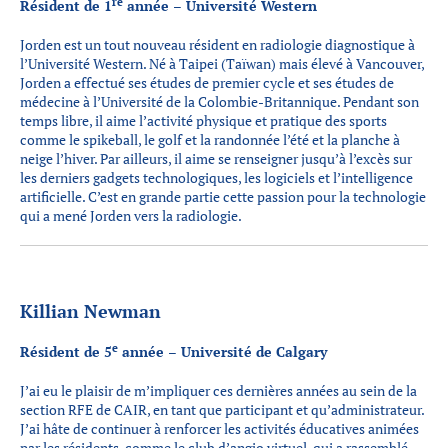
re
Résident de 1
année – Université Western
Jorden est un tout nouveau résident en radiologie diagnostique à
l’Université Western. Né à Taipei (Taïwan) mais élevé à Vancouver,
Jorden a effectué ses études de premier cycle et ses études de
médecine à l’Université de la Colombie-Britannique. Pendant son
temps libre, il aime l’activité physique et pratique des sports
comme le spikeball, le golf et la randonnée l’été et la planche à
neige l’hiver. Par ailleurs, il aime se renseigner jusqu’à l’excès sur
les derniers gadgets technologiques, les logiciels et l’intelligence
artificielle. C’est en grande partie cette passion pour la technologie
qui a mené Jorden vers la radiologie.
Killian Newman
e
Résident de 5
année – Université de Calgary
J’ai eu le plaisir de m’impliquer ces dernières années au sein de la
section RFE de CAIR, en tant que participant et qu’administrateur.
J’ai hâte de continuer à renforcer les activités éducatives animées
par les résidents, comme le club d’angio virtuel, qui a rassemblé