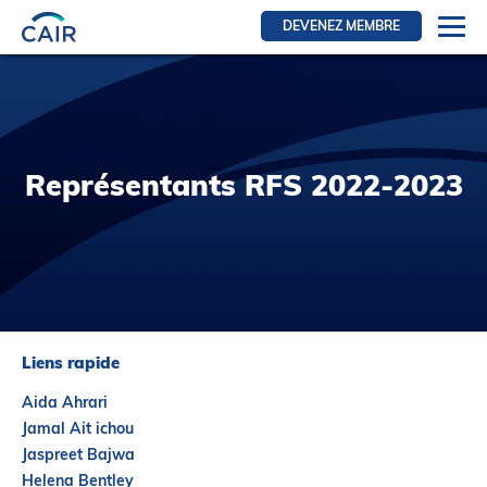
DEVENEZ MEMBRE
Se connecter
Ressources pour les membres
FRI Section
Représentants RFS 2022-2023
RFE Section
IRI section
Ressources pour les patients
Initiative CAIR
Événements
Liens rapide
Nouvelles
Aida Ahrari
Contact
Jamal Ait ichou
Jaspreet Bajwa
À Propos
Helena Bentley