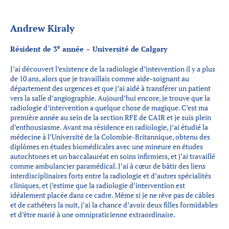
Andrew Kiraly
e
Résident de 3
année – Université de Calgary
J’ai découvert l’existence de la radiologie d’intervention il y a plus
de 10 ans, alors que je travaillais comme aide-soignant au
département des urgences et que j’ai aidé à transférer un patient
vers la salle d’angiographie. Aujourd’hui encore, je trouve que la
radiologie d’intervention a quelque chose de magique. C’est ma
première année au sein de la section RFE de CAIR et je suis plein
d’enthousiasme. Avant ma résidence en radiologie, j’ai étudié la
médecine à l’Université de la Colombie-Britannique, obtenu des
diplômes en études biomédicales avec une mineure en études
autochtones et un baccalauréat en soins infirmiers, et j’ai travaillé
comme ambulancier paramédical. J’ai à cœur de bâtir des liens
interdisciplinaires forts entre la radiologie et d’autres spécialités
cliniques, et j’estime que la radiologie d’intervention est
idéalement placée dans ce cadre. Même si je ne rêve pas de câbles
et de cathéters la nuit, j’ai la chance d’avoir deux filles formidables
et d’être marié à une omnipraticienne extraordinaire.