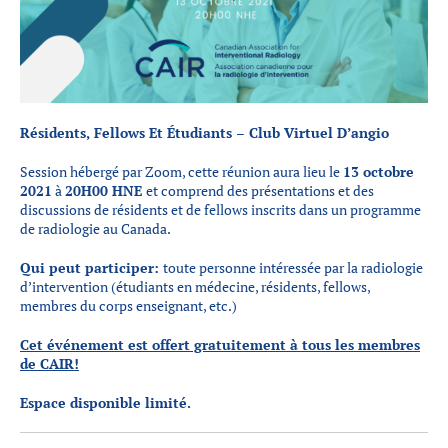
Partenaires
Introduction à la RI
Présence mondiale
COVID-19
Résidents, Fellows Et Étudiants –
Club Virtuel D’angio
Carrières en RI
Session hébergé par Zoom, cette réunion aura lieu le
13 octobre
2021
à
20H00 HNE
et comprend des présentations et des
discussions de résidents et de fellows inscrits dans un programme
English
de radiologie au Canada.
Qui peut participer:
toute personne intéressée par la radiologie
d’intervention (étudiants en médecine, résidents, fellows,
membres du corps enseignant, etc.)
Cet événement est offert gratuitement à tous les membres
de CAIR!
Espace disponible limité.