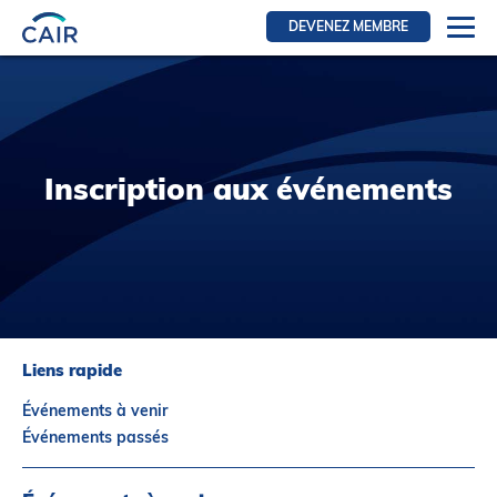
DEVENEZ MEMBRE
Se connecter
Ressources pour les membres
FRI Section
Inscription aux événements
RFE Section
IRI section
Ressources pour les patients
Initiative CAIR
Événements
Liens rapide
Nouvelles
Événements à venir
Contact
Événements passés
À Propos