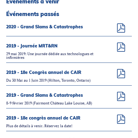
Événements à venir
Partenaires
Introduction à la RI
Événements passés
Présence mondiale
2020 - Grand Slams & Catastrophes
COVID-19
Carrières en RI
2019 - Journée MRT&RN
29 mai 2019: Une journée dédiée aux technologues et
infirmières
English
2019 - 18e Congrès annuel de CAIR
Du 30 Mai au 1 Juin 2019 (Hilton, Toronto, Ontario)
2019 - Grand Slams & Catastrophes
8-9 février 2019 (Fairmont Château Lake Louise, AB)
2019 - 18e congrès annuel de CAIR
Plus de détails à venir. Réservez la date!