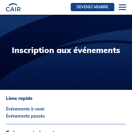
DEVENEZ MEMBRE
Se connecter
Ressources pour les membres
FRI Section
Inscription aux événements
RFE Section
IRI section
Ressources pour les patients
Initiative CAIR
Événements
Liens rapide
Nouvelles
Événements à venir
Contact
Événements passés
À Propos