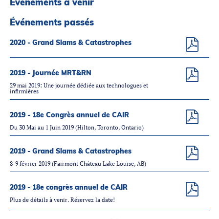
Événements à venir
Partenaires
Introduction à la RI
Événements passés
Présence mondiale
2020 - Grand Slams & Catastrophes
COVID-19
Carrières en RI
2019 - Journée MRT&RN
29 mai 2019: Une journée dédiée aux technologues et
infirmières
English
2019 - 18e Congrès annuel de CAIR
Du 30 Mai au 1 Juin 2019 (Hilton, Toronto, Ontario)
2019 - Grand Slams & Catastrophes
8-9 février 2019 (Fairmont Château Lake Louise, AB)
2019 - 18e congrès annuel de CAIR
Plus de détails à venir. Réservez la date!