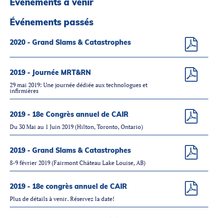
Événements à venir
Partenaires
Introduction à la RI
Événements passés
Présence mondiale
2020 - Grand Slams & Catastrophes
COVID-19
Carrières en RI
2019 - Journée MRT&RN
29 mai 2019: Une journée dédiée aux technologues et
infirmières
English
2019 - 18e Congrès annuel de CAIR
Du 30 Mai au 1 Juin 2019 (Hilton, Toronto, Ontario)
2019 - Grand Slams & Catastrophes
8-9 février 2019 (Fairmont Château Lake Louise, AB)
2019 - 18e congrès annuel de CAIR
Plus de détails à venir. Réservez la date!