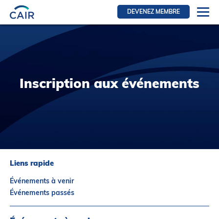
DEVENEZ MEMBRE
Se connecter
Ressources pour les membres
FRI Section
Inscription aux événements
RFE Section
IRI section
Ressources pour les patients
Initiative CAIR
Événements
Liens rapide
Nouvelles
Événements à venir
Contact
Événements passés
À Propos