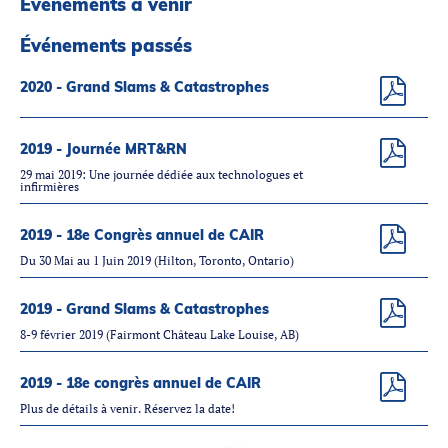
Événements à venir
Partenaires
Introduction à la RI
Événements passés
Présence mondiale
2020 - Grand Slams & Catastrophes
COVID-19
Carrières en RI
2019 - Journée MRT&RN
29 mai 2019: Une journée dédiée aux technologues et
infirmières
English
2019 - 18e Congrès annuel de CAIR
Du 30 Mai au 1 Juin 2019 (Hilton, Toronto, Ontario)
2019 - Grand Slams & Catastrophes
8-9 février 2019 (Fairmont Château Lake Louise, AB)
2019 - 18e congrès annuel de CAIR
Plus de détails à venir. Réservez la date!