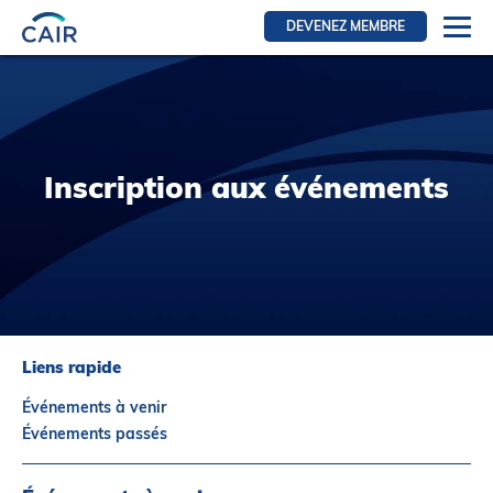
DEVENEZ MEMBRE
Se connecter
Ressources pour les membres
FRI Section
Inscription aux événements
RFE Section
IRI section
Ressources pour les patients
Initiative CAIR
Événements
Liens rapide
Nouvelles
Événements à venir
Contact
Événements passés
À Propos