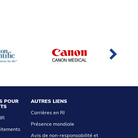
S POUR
AUTRES LIENS
NTS
Carrières en RI
AIR
Présence mondiale
aitements
Avis de non-responsabilité et