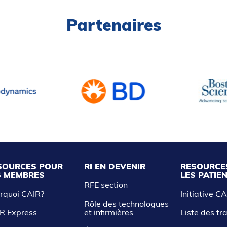
Partenaires
SOURCES POUR
RI EN DEVENIR
RESOURCE
S MEMBRES
LES PATIE
RFE section
rquoi CAIR?
Initiative C
Rôle des technologues
R Express
et infirmières
Liste des tr