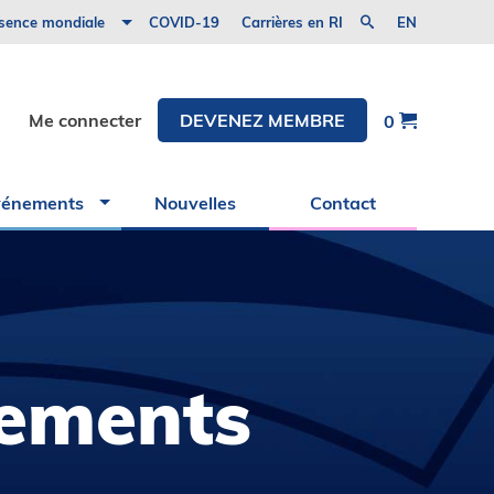
nitiative Road2IR
sence mondiale
COVID-19
Carrières en RI
EN
Tanzanie
CAIR
Évènements
Me connecter
DEVENEZ MEMBRE
0
Événements
de
l’industrie
et
vénements
Nouvelles
Contact
partenaires
nements