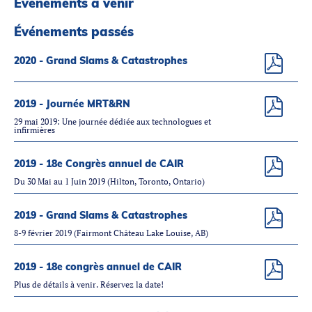
Événements à venir
Partenaires
Introduction à la RI
Événements passés
Présence mondiale
2020 - Grand Slams & Catastrophes
COVID-19
Carrières en RI
2019 - Journée MRT&RN
29 mai 2019: Une journée dédiée aux technologues et
infirmières
English
2019 - 18e Congrès annuel de CAIR
Du 30 Mai au 1 Juin 2019 (Hilton, Toronto, Ontario)
2019 - Grand Slams & Catastrophes
8-9 février 2019 (Fairmont Château Lake Louise, AB)
2019 - 18e congrès annuel de CAIR
Plus de détails à venir. Réservez la date!