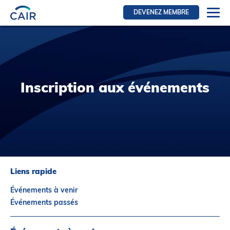
DEVENEZ MEMBRE
Se connecter
Ressources pour les membres
FRI Section
Inscription aux événements
RFE Section
IRI section
Ressources pour les patients
Initiative CAIR
Événements
Liens rapide
Nouvelles
Événements à venir
Contact
Événements passés
À Propos