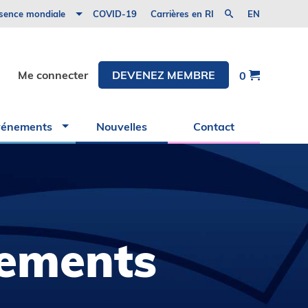
nitiative Road2IR
sence mondiale
COVID-19
Carrières en RI
EN
Tanzanie
CAIR
Évènements
Me connecter
DEVENEZ MEMBRE
0
Événements
de
l’industrie
et
vénements
Nouvelles
Contact
partenaires
nements