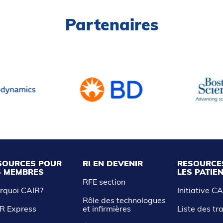
Partenaires
SOURCES POUR
RI EN DEVENIR
RESOURCE
S MEMBRES
LES PATIE
RFE section
rquoi CAIR?
Initiative C
Rôle des technologues
R Express
et infirmières
Liste des tr