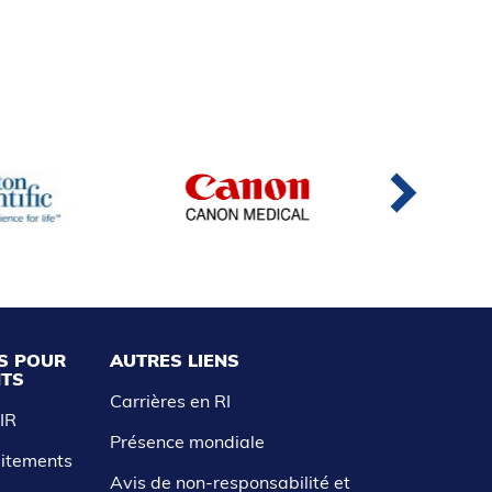
S POUR
AUTRES LIENS
NTS
Carrières en RI
AIR
Présence mondiale
aitements
Avis de non-responsabilité et