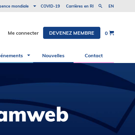
nitiative Road2IR
sence mondiale
COVID-19
Carrières en RI
EN
Tanzanie
CAIR
Évènements
Me connecter
DEVENEZ MEMBRE
0
Événements
de
l’industrie
et
vénements
Nouvelles
Contact
partenaires
ramweb