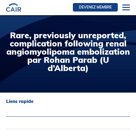
DEVENEZ MEMBRE
Se connecter
Ressources pour les membres
Rare, previously unreported,
complication following renal
FRI Section
angiomyolipoma embolization
RFE Section
par Rohan Parab (U
IRI section
d’Alberta)
Ressources pour les patients
Initiative CAIR
Événements
Liens rapide
Nouvelles
Contact
À Propos