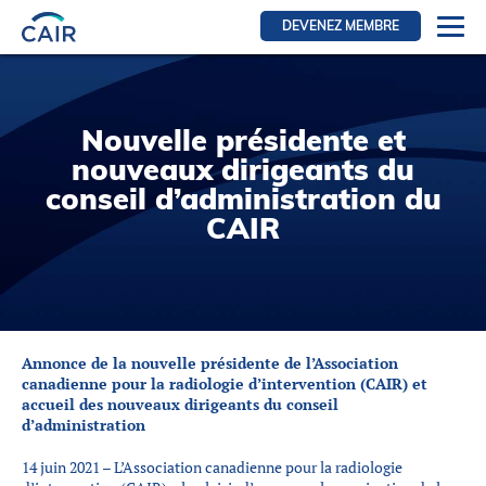
DEVENEZ MEMBRE
Se connecter
Ressources pour les membres
Nouvelle présidente et
FRI Section
nouveaux dirigeants du
RFE Section
conseil d’administration du
CAIR
IRI section
Ressources pour les patients
Initiative CAIR
Événements
Annonce de la nouvelle présidente de l’Association
Nouvelles
canadienne pour la radiologie d’intervention (CAIR) et
accueil des nouveaux dirigeants du conseil
Contact
d’administration
À Propos
14 juin 2021 – L’Association canadienne pour la radiologie