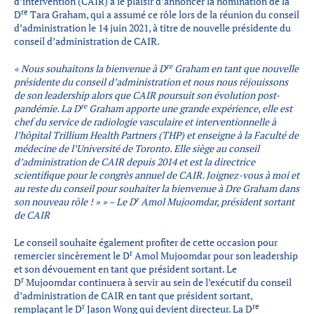
d’intervention (CAIR) a le plaisir d’annoncer la nomination de la
Partenaires
re
D
Tara Graham, qui a assumé ce rôle lors de la réunion du conseil
d’administration le 14 juin 2021, à titre de nouvelle présidente du
Introduction à la RI
conseil d’administration de CAIR.
Présence mondiale
re
«
Nous souhaitons la bienvenue à D
Graham en tant que nouvelle
COVID-19
présidente du conseil d’administration et nous nous réjouissons
de son leadership alors que CAIR poursuit son évolution post-
Carrières en RI
re
pandémie. La D
Graham apporte une grande expérience, elle est
chef du service de radiologie vasculaire et interventionnelle à
l’hôpital Trillium Health Partners (THP) et enseigne à la Faculté de
médecine de l’Université de Toronto. Elle siège au conseil
English
d’administration de CAIR depuis 2014 et est la directrice
scientifique pour le congrès annuel de CAIR. Joignez-vous à moi et
au reste du conseil pour souhaiter la bienvenue à Dre Graham dans
r
son nouveau rôle ! »
»
– Le D
Amol Mujoomdar, président sortant
de CAIR
Le conseil souhaite également profiter de cette occasion pour
r
remercier sincèrement le D
Amol Mujoomdar pour son leadership
et son dévouement en tant que président sortant. Le
r
D
Mujoomdar continuera à servir au sein de l’exécutif du conseil
d’administration de CAIR en tant que président sortant,
r
re
remplaçant le D
Jason Wong qui devient directeur. La D