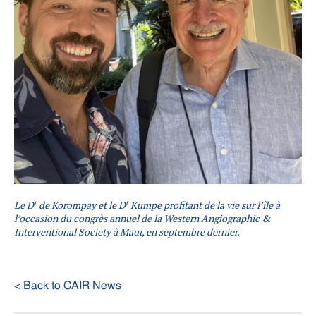
r
r
Le D
de Korompay et le D
Kumpe profitant de la vie sur l’île à
l’occasion du congrès annuel de la Western Angiographic &
Interventional Society à Maui, en septembre dernier.
< Back to CAIR News