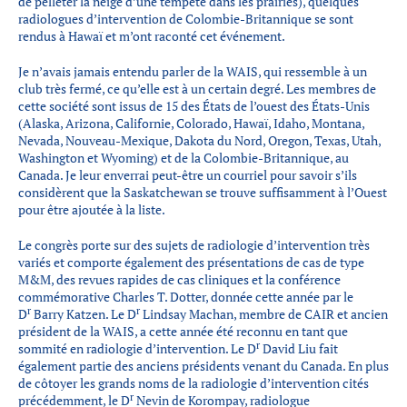
de pelleter la neige d’une tempête dans les prairies), quelques
Partenaires
radiologues d’intervention de Colombie-Britannique se sont
rendus à Hawaï et m’ont raconté cet événement.
Introduction à la RI
Présence mondiale
Je n’avais jamais entendu parler de la WAIS, qui ressemble à un
club très fermé, ce qu’elle est à un certain degré. Les membres de
COVID-19
cette société sont issus de 15 des États de l’ouest des États-Unis
(Alaska, Arizona, Californie, Colorado, Hawaï, Idaho, Montana,
Carrières en RI
Nevada, Nouveau-Mexique, Dakota du Nord, Oregon, Texas, Utah,
Washington et Wyoming) et de la Colombie-Britannique, au
Canada. Je leur enverrai peut-être un courriel pour savoir s’ils
considèrent que la Saskatchewan se trouve suffisamment à l’Ouest
English
pour être ajoutée à la liste.
Le congrès porte sur des sujets de radiologie d’intervention très
variés et comporte également des présentations de cas de type
M&M, des revues rapides de cas cliniques et la conférence
commémorative Charles T. Dotter, donnée cette année par le
r
r
D
Barry Katzen. Le D
Lindsay Machan, membre de CAIR et ancien
président de la WAIS, a cette année été reconnu en tant que
r
sommité en radiologie d’intervention. Le D
David Liu fait
également partie des anciens présidents venant du Canada. En plus
de côtoyer les grands noms de la radiologie d’intervention cités
r
précédemment, le D
Nevin de Korompay, radiologue