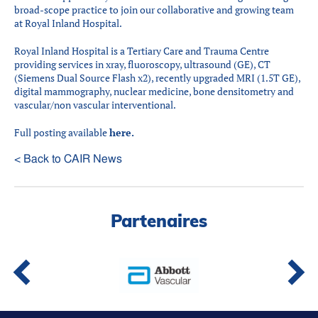
Partenaires
broad-scope practice to join our collaborative and growing team
at Royal Inland Hospital.
Introduction à la RI
Royal Inland Hospital is a Tertiary Care and Trauma Centre
Présence mondiale
providing services in xray, fluoroscopy, ultrasound (GE), CT
COVID-19
(Siemens Dual Source Flash x2), recently upgraded MRI (1.5T GE),
digital mammography, nuclear medicine, bone densitometry and
Carrières en RI
vascular/non vascular interventional.
Full posting available
here.
English
< Back to CAIR News
Partenaires