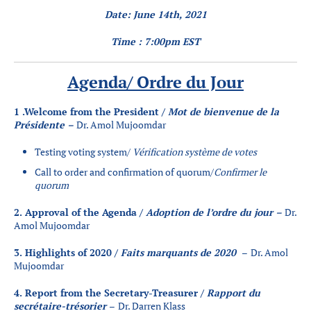
Partenaires
Date: June 14th, 2021
Introduction à la RI
Time : 7:00pm EST
Présence mondiale
COVID-19
Agenda/ Ordre du Jour
Carrières en RI
1 .Welcome from the President /
Mot de bienvenue de la
Présidente –
Dr. Amol Mujoomdar
English
Testing voting system/
Vérification système de votes
Call to order and confirmation of quorum/
Confirmer le
quorum
2. Approval of the Agenda /
Adoption de l’ordre du jour –
Dr.
Amol Mujoomdar
3. Highlights of 2020 /
Faits marquants de 2020
–
Dr. Amol
Mujoomdar
4. Report from the Secretary-Treasurer /
Rapport du
secrétaire-trésorier
–
Dr. Darren Klass