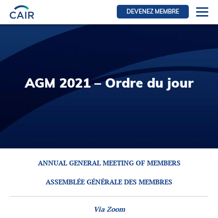
DEVENEZ MEMBRE
Se connecter
Ressources pour les membres
FRI Section
AGM 2021 – Ordre du jour
RFE Section
IRI section
Ressources pour les patients
Initiative CAIR
Événements
ANNUAL GENERAL MEETING OF MEMBERS
Nouvelles
ASSEMBLÉE GÉNÉRALE DES MEMBRES
Contact
À Propos
Via Zoom