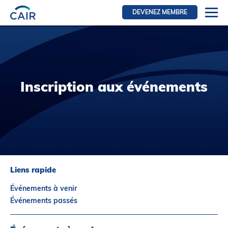
DEVENEZ MEMBRE
Se connecter
Ressources pour les membres
FRI Section
Inscription aux événements
RFE Section
IRI section
Ressources pour les patients
Initiative CAIR
Événements
Liens rapide
Nouvelles
Événements à venir
Contact
Événements passés
À Propos