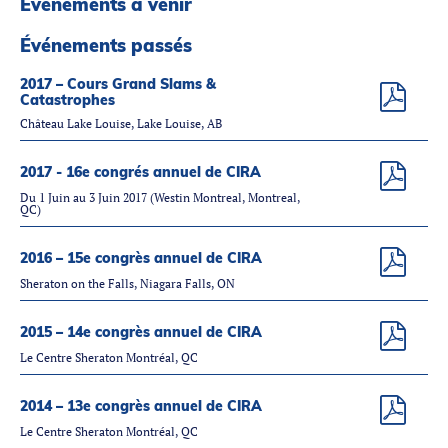
Événements à venir
Partenaires
Introduction à la RI
Événements passés
Présence mondiale
2017 – Cours Grand Slams &
Catastrophes
COVID-19
Château Lake Louise, Lake Louise, AB
Carrières en RI
2017 - 16e congrés annuel de CIRA
Du 1 Juin au 3 Juin 2017 (Westin Montreal, Montreal,
QC)
English
2016 – 15e congrès annuel de CIRA
Sheraton on the Falls, Niagara Falls, ON
2015 – 14e congrès annuel de CIRA
Le Centre Sheraton Montréal, QC
2014 – 13e congrès annuel de CIRA
Le Centre Sheraton Montréal, QC