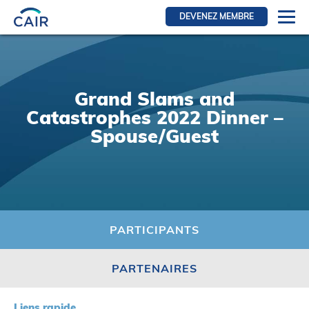
DEVENEZ MEMBRE
Se connecter
Ressources pour les membres
Grand Slams and
FRI Section
Catastrophes 2022 Dinner –
RFE Section
Spouse/Guest
IRI section
Ressources pour les patients
Initiative CAIR
Événements
PARTICIPANTS
Nouvelles
PARTENAIRES
Contact
À Propos
Liens rapide