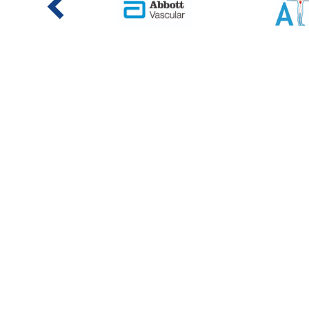
RE
LE
Pou
Association canadienne pour la radiologie
CAI
d'intervention
cairservice@cairweb.ca
Abo
Exp
1250 René-Lévesque Boulevard West,
Montreal, QC, Canada
Met
Contact
list
Suivez nous