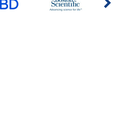
S POUR
AUTRES LIENS
NTS
Carrières en RI
AIR
Présence mondiale
aitements
Avis de non-responsabilité et
politique de confidentialité