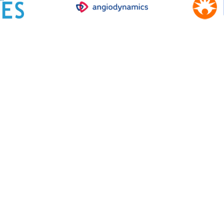
SOURCES POUR
RI EN DEVENIR
RESOURCE
S MEMBRES
LES PATIE
RFE section
rquoi CAIR?
Initiative C
Rôle des technologues
R Express
et infirmières
Liste des tr
nnez-vous à CAIR
Étudiants en médecine
ress
tre à jour votre
e