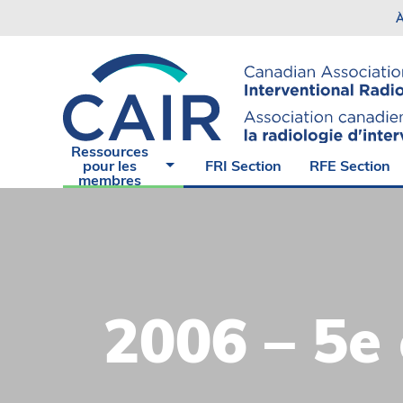
N
Événement
À
D
Lignes
directrices
Expérience
et normes
de
radiologie
Cas du
interventio
mois
La salle
Ressources
CAIR
virtuelle
pour les
FRI Section
RFE Section
Express
d’angiogra
membres
2006 – 5e